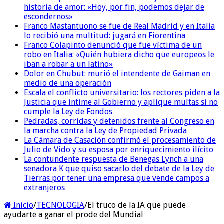
historia de amor: «Hoy, por fin, podemos dejar de
escondernos»
Franco Mastantuono se fue de Real Madrid y en Italia
lo recibió una multitud: jugará en Fiorentina
Franco Colapinto denunció que fue víctima de un
robo en Italia: «Quién hubiera dicho que europeos le
iban a robar a un latino»
Dolor en Chubut: murió el intendente de Gaiman en
medio de una operación
Escala el conflicto universitario: los rectores piden a la
Justicia que intime al Gobierno y aplique multas si no
cumple la Ley de Fondos
Pedradas, corridas y detenidos frente al Congreso en
la marcha contra la Ley de Propiedad Privada
La Cámara de Casación confirmó el procesamiento de
Julio de Vido y su esposa por enriquecimiento ilícito
La contundente respuesta de Benegas Lynch a una
senadora K que quiso sacarlo del debate de la Ley de
Tierras por tener una empresa que vende campos a
extranjeros
Inicio
/
TECNOLOGIA
/
El truco de la IA que puede
ayudarte a ganar el prode del Mundial