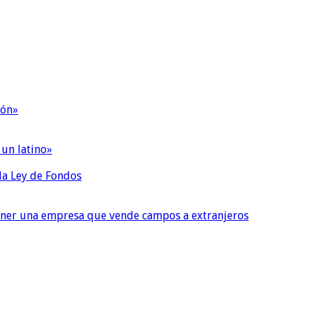
ión»
 un latino»
 la Ley de Fondos
tener una empresa que vende campos a extranjeros