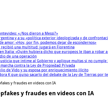
Montevideo: «¿Nos dieron a Messi?»
Argentina y a su «política exterior ideologizada y de confrontac
 de amor: «Hoy, por fin, podemos dejar de escondernos»
 recibió una multitud: jugará en Fiorentina
n Italia: «Quién hubiera dicho que europeos le iban a robar a
dio de una operación
la Justicia que intime al Gobierno y aplique multas si no cumple
a marcha contra la Ley de Propiedad Privada
io de Vido y su esposa por enriquecimiento ilícito
ora K que quiso sacarlo del debate de la Ley de Tierras por 
fakes y fraudes en videos con IA
pfakes y fraudes en videos con IA