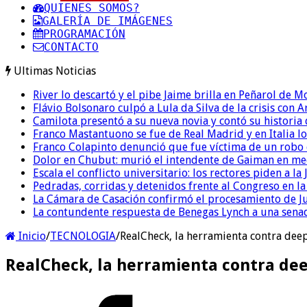
QUIENES SOMOS?
GALERÍA DE IMÁGENES
PROGRAMACIÓN
CONTACTO
Ultimas Noticias
River lo descartó y el pibe Jaime brilla en Peñarol de 
Flávio Bolsonaro culpó a Lula da Silva de la crisis con 
Camilota presentó a su nueva novia y contó su historia
Franco Mastantuono se fue de Real Madrid y en Italia lo
Franco Colapinto denunció que fue víctima de un robo e
Dolor en Chubut: murió el intendente de Gaiman en me
Escala el conflicto universitario: los rectores piden a 
Pedradas, corridas y detenidos frente al Congreso en l
La Cámara de Casación confirmó el procesamiento de Jul
La contundente respuesta de Benegas Lynch a una senad
Inicio
/
TECNOLOGIA
/
RealCheck, la herramienta contra deep
RealCheck, la herramienta contra dee