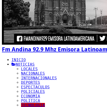
Fm Andina 92.9 Mhz Emisora Latinoa
INICIO
NOTICIAS
LOCALES
NACIONALES
INTERNACIONALES
DEPORTES
ESPECTACULOS
POLICIALES
ECONOMIA
POLITICA
TECNOLOGIA