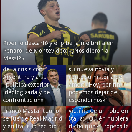
River lo descartó y el pibe Jaime brilla en
Peñarol de Montevideo: «¿Nos dieron a
Flávio Bolsonaro
Messi?»
culpó a Lula da Silva
Camilota presentó a
de la crisis con
su nueva novia y
Argentina y a su
contó su historia de
«política exterior
amor: «Hoy, por fin,
ideologizada y de
podemos dejar de
Franco Colapinto
confrontación»
escondernos»
denunció que fue
Franco Mastantuono
víctima de un robo en
se fue de Real Madrid
Italia: «Quién hubiera
y en Italia lo recibió
dicho que europeos le