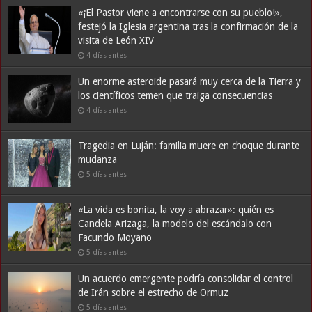
«¡El Pastor viene a encontrarse con su pueblo!»,
festejó la Iglesia argentina tras la confirmación de la
visita de León XIV
4 días antes
Un enorme asteroide pasará muy cerca de la Tierra y
los científicos temen que traiga consecuencias
4 días antes
Tragedia en Luján: familia muere en choque durante
mudanza
5 días antes
«La vida es bonita, la voy a abrazar»: quién es
Candela Arizaga, la modelo del escándalo con
Facundo Moyano
5 días antes
Un acuerdo emergente podría consolidar el control
de Irán sobre el estrecho de Ormuz
5 días antes