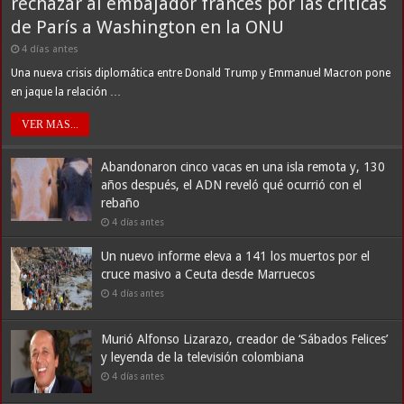
rechazar al embajador francés por las críticas
de París a Washington en la ONU
4 días antes
Una nueva crisis diplomática entre Donald Trump y Emmanuel Macron pone
en jaque la relación …
VER MAS...
Abandonaron cinco vacas en una isla remota y, 130
años después, el ADN reveló qué ocurrió con el
rebaño
4 días antes
Un nuevo informe eleva a 141 los muertos por el
cruce masivo a Ceuta desde Marruecos
4 días antes
Murió Alfonso Lizarazo, creador de ‘Sábados Felices’
y leyenda de la televisión colombiana
4 días antes