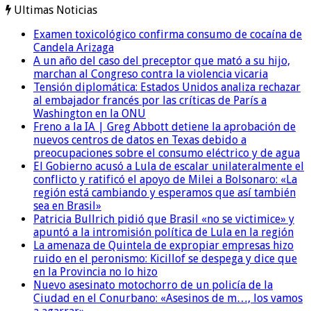
Ultimas Noticias
Examen toxicológico confirma consumo de cocaína de
Candela Arizaga
A un año del caso del preceptor que mató a su hijo,
marchan al Congreso contra la violencia vicaria
Tensión diplomática: Estados Unidos analiza rechazar
al embajador francés por las críticas de París a
Washington en la ONU
Freno a la IA | Greg Abbott detiene la aprobación de
nuevos centros de datos en Texas debido a
preocupaciones sobre el consumo eléctrico y de agua
El Gobierno acusó a Lula de escalar unilateralmente el
conflicto y ratificó el apoyo de Milei a Bolsonaro: «La
región está cambiando y esperamos que así también
sea en Brasil»
Patricia Bullrich pidió que Brasil «no se victimice» y
apuntó a la intromisión política de Lula en la región
La amenaza de Quintela de expropiar empresas hizo
ruido en el peronismo: Kicillof se despega y dice que
en la Provincia no lo hizo
Nuevo asesinato motochorro de un policía de la
Ciudad en el Conurbano: «Asesinos de m…, los vamos