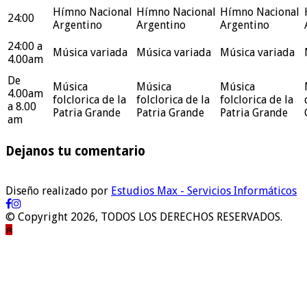
Hímno Nacional
Hímno Nacional
Hímno Nacional
24:00
Argentino
Argentino
Argentino
24:00 a
Música variada
Música variada
Música variada
4.00am
De
Música
Música
Música
4.00am
folclorica de la
folclorica de la
folclorica de la
a 8.00
Patria Grande
Patria Grande
Patria Grande
am
Dejanos tu comentario
Diseño realizado por
Estudios Max - Servicios Informáticos
© Copyright 2026, TODOS LOS DERECHOS RESERVADOS.