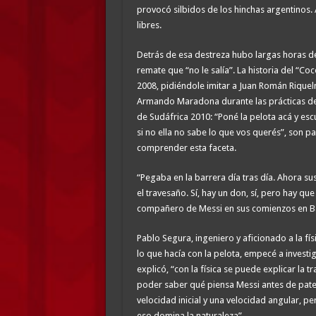
provocó silbidos de los hinchas argentinos. Aq
libres.
Detrás de esa destreza hubo largas horas d
remate que “no le salía”. La historia del “Co
2008, pidiéndole imitar a Juan Román Riquel
Armando Maradona durante las prácticas de l
de Sudáfrica 2010: “Poné la pelota acá y esc
si no ella no sabe lo que vos querés”, son p
comprender esta faceta.
“Pegaba en la barrera día tras día. Ahora sus 
el travesaño. Sí, hay un don, sí, pero hay qu
compañero de Messi en sus comienzos en Bar
Pablo Segura, ingeniero y aficionado a la fí
lo que hacía con la pelota, empecé a investi
explicó, “con la física se puede explicar la t
poder saber qué piensa Messi antes de patea
velocidad inicial y una velocidad angular, p
eso domina la naturaleza”.