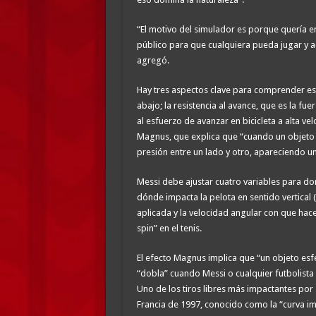
“El motivo del simulador es porque quería ent
público para que cualquiera pueda jugar y ac
agregó.
Hay tres aspectos clave para comprender esto
abajo; la resistencia al avance, que es la fue
al esfuerzo de avanzar en bicicleta a alta vel
Magnus, que explica que “cuando un objeto c
presión entre un lado y otro, apareciendo un
Messi debe ajustar cuatro variables para domi
dónde impacta la pelota en sentido vertical (
aplicada y la velocidad angular con que hace 
spin” en el tenis.
El efecto Magnus implica que “un objeto esfé
“dobla” cuando Messi o cualquier futbolista 
Uno de los tiros libres más impactantes por s
Francia de 1997, conocido como la “curva im