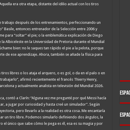
uella era otra etapa, distante del idilio actual con los tiros
e trabajo después de los entrenamientos, perfeccionando un
co” Basile, entonces entrenador de la Selección entre 2006 y
me para “soltar” el pie; o la emblemática explicación de Diego
a Albiceleste en la Universidad de Pretoria durante el Mundial
úchame bien: no le saques tan rápido el pie a la pelota, porque
arte de ese aprendizaje. Ahora, también se añade la física para
tiros libres o los ataja el arquero, o es gol, o da en el palo o en
e trabajarlo”, afirmó recientemente el francés Thierry Henry,
celona y actualmente analista en televisión del Mundial 2026.
ESPAC
sica, contó a Clarín: “Alguna vez me pregunté por qué Messi hacía
gar, a jugar por curiosidad y hasta creé un simulador”. Según
rayectoria, pero llevarlo a la realidad es otra cosa. Me encantaría
ESPAC
r un tiro libre. Podemos simularlo definiendo dos ángulos, la
ero el único que sabe cómo le pega es él, esa es su magia y por