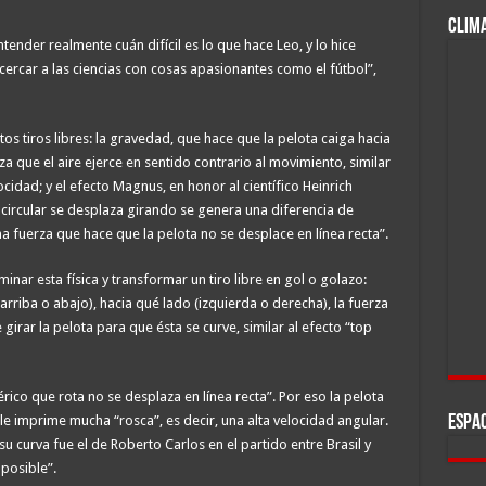
CLIM
ender realmente cuán difícil es lo que hace Leo, y lo hice
ercar a las ciencias con cosas apasionantes como el fútbol”,
s tiros libres: la gravedad, que hace que la pelota caiga hacia
rza que el aire ejerce en sentido contrario al movimiento, similar
ocidad; y el efecto Magnus, en honor al científico Heinrich
ircular se desplaza girando se genera una diferencia de
a fuerza que hace que la pelota no se desplace en línea recta”.
nar esta física y transformar un tiro libre en gol o golazo:
arriba o abajo), hacia qué lado (izquierda o derecha), la fuerza
girar la pelota para que ésta se curve, similar al efecto “top
rico que rota no se desplaza en línea recta”. Por eso la pelota
le imprime mucha “rosca”, es decir, una alta velocidad angular.
ESPAC
u curva fue el de Roberto Carlos en el partido entre Brasil y
posible”.