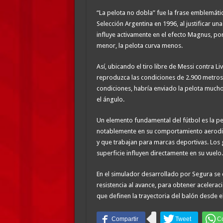
“La pelota no dobla” fue la frase emblemátic
Selección Argentina en 1996, al justificar un
influye activamente en el efecto Magnus, por
menor, la pelota curva menos.
Así, ubicando el tiro libre de Messi contra
reproduzca las condiciones de 2.900 metros d
condiciones, habría enviado la pelota mucho 
el ángulo.
Un elemento fundamental del fútbol es la pel
notablemente en su comportamiento aerodinám
y que trabajan para marcas deportivas. Los gaj
superficie influyen directamente en su vuelo.
En el simulador desarrollado por Segura se 
resistencia al avance, para obtener acelera
que definen la trayectoria del balón desde e