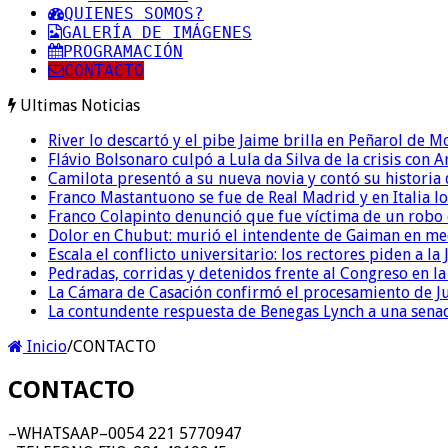
QUIENES SOMOS?
GALERÍA DE IMÁGENES
PROGRAMACIÓN
CONTACTO
Ultimas Noticias
River lo descartó y el pibe Jaime brilla en Peñarol de 
Flávio Bolsonaro culpó a Lula da Silva de la crisis con 
Camilota presentó a su nueva novia y contó su historia
Franco Mastantuono se fue de Real Madrid y en Italia lo
Franco Colapinto denunció que fue víctima de un robo e
Dolor en Chubut: murió el intendente de Gaiman en me
Escala el conflicto universitario: los rectores piden a 
Pedradas, corridas y detenidos frente al Congreso en l
La Cámara de Casación confirmó el procesamiento de Jul
La contundente respuesta de Benegas Lynch a una senad
Inicio
/
CONTACTO
CONTACTO
–WHATSAAP–0054 221 5770947