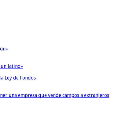
ión»
 un latino»
 la Ley de Fondos
tener una empresa que vende campos a extranjeros