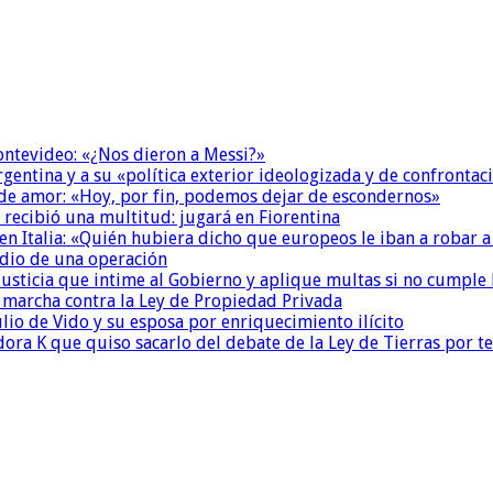
Montevideo: «¿Nos dieron a Messi?»
Argentina y a su «política exterior ideologizada y de confrontac
 de amor: «Hoy, por fin, podemos dejar de escondernos»
 recibió una multitud: jugará en Fiorentina
n Italia: «Quién hubiera dicho que europeos le iban a robar a
dio de una operación
la Justicia que intime al Gobierno y aplique multas si no cumple
a marcha contra la Ley de Propiedad Privada
io de Vido y su esposa por enriquecimiento ilícito
ora K que quiso sacarlo del debate de la Ley de Tierras por 