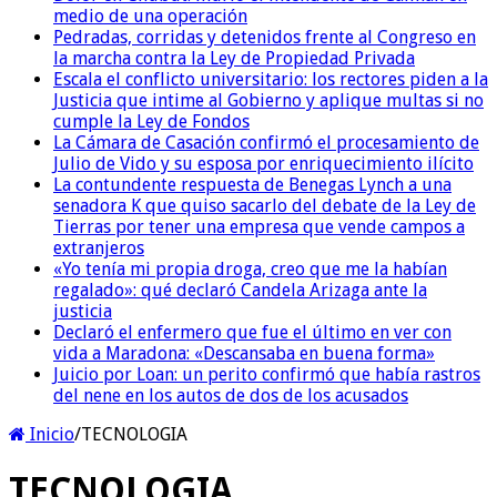
medio de una operación
Pedradas, corridas y detenidos frente al Congreso en
la marcha contra la Ley de Propiedad Privada
Escala el conflicto universitario: los rectores piden a la
Justicia que intime al Gobierno y aplique multas si no
cumple la Ley de Fondos
La Cámara de Casación confirmó el procesamiento de
Julio de Vido y su esposa por enriquecimiento ilícito
La contundente respuesta de Benegas Lynch a una
senadora K que quiso sacarlo del debate de la Ley de
Tierras por tener una empresa que vende campos a
extranjeros
«Yo tenía mi propia droga, creo que me la habían
regalado»: qué declaró Candela Arizaga ante la
justicia
Declaró el enfermero que fue el último en ver con
vida a Maradona: «Descansaba en buena forma»
Juicio por Loan: un perito confirmó que había rastros
del nene en los autos de dos de los acusados
Inicio
/
TECNOLOGIA
TECNOLOGIA