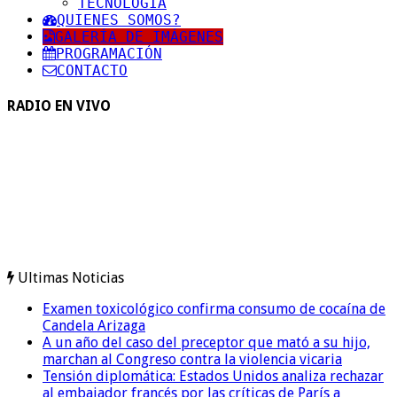
TECNOLOGIA
QUIENES SOMOS?
GALERÍA DE IMÁGENES
PROGRAMACIÓN
CONTACTO
RADIO EN VIVO
Ultimas Noticias
Examen toxicológico confirma consumo de cocaína de
Candela Arizaga
A un año del caso del preceptor que mató a su hijo,
marchan al Congreso contra la violencia vicaria
Tensión diplomática: Estados Unidos analiza rechazar
al embajador francés por las críticas de París a