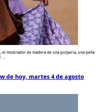
rra, el mostrador de madera de una pulpería, una peña
el …
ow de hoy, martes 4 de agosto