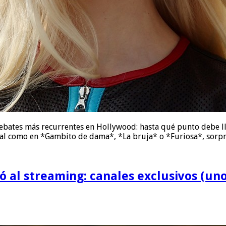
ebates más recurrentes en Hollywood: hasta qué punto debe lle
nal como en *Gambito de dama*, *La bruja* o *Furiosa*, sorp
ó al streaming: canales exclusivos (u