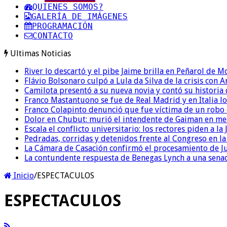
QUIENES SOMOS?
GALERÍA DE IMÁGENES
PROGRAMACIÓN
CONTACTO
Ultimas Noticias
River lo descartó y el pibe Jaime brilla en Peñarol de 
Flávio Bolsonaro culpó a Lula da Silva de la crisis con 
Camilota presentó a su nueva novia y contó su historia
Franco Mastantuono se fue de Real Madrid y en Italia lo
Franco Colapinto denunció que fue víctima de un robo e
Dolor en Chubut: murió el intendente de Gaiman en me
Escala el conflicto universitario: los rectores piden a 
Pedradas, corridas y detenidos frente al Congreso en l
La Cámara de Casación confirmó el procesamiento de Jul
La contundente respuesta de Benegas Lynch a una senad
Inicio
/
ESPECTACULOS
ESPECTACULOS