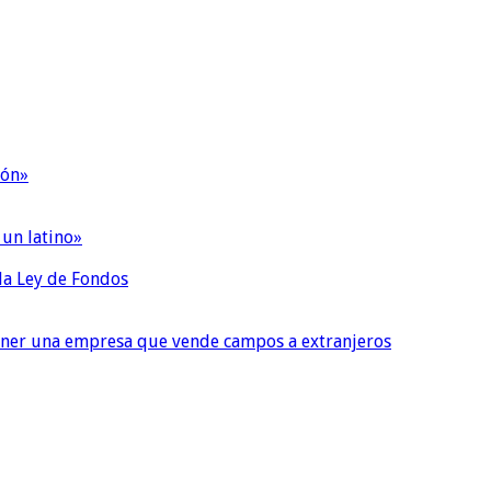
ión»
 un latino»
 la Ley de Fondos
tener una empresa que vende campos a extranjeros