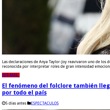
Las declaraciones de Anya Taylor-Joy reavivaron uno de los d
reconocida por interpretar roles de gran intensidad emocio
VER MAS...
El fenómeno del folclore también lleg
por todo el país
5 días antes
ESPECTACULOS