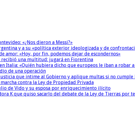
Montevideo: «¿Nos dieron a Messi?»
Argentina y a su «política exterior ideologizada y de confrontac
 de amor: «Hoy, por fin, podemos dejar de escondernos»
 recibió una multitud: jugará en Fiorentina
n Italia: «Quién hubiera dicho que europeos le iban a robar a
dio de una operación
la Justicia que intime al Gobierno y aplique multas si no cumple
a marcha contra la Ley de Propiedad Privada
io de Vido y su esposa por enriquecimiento ilícito
ora K que quiso sacarlo del debate de la Ley de Tierras por 