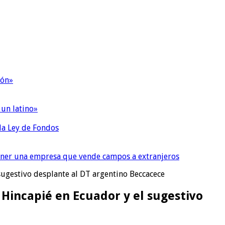
ión»
 un latino»
 la Ley de Fondos
tener una empresa que vende campos a extranjeros
 sugestivo desplante al DT argentino Beccacece
e Hincapié en Ecuador y el sugestivo