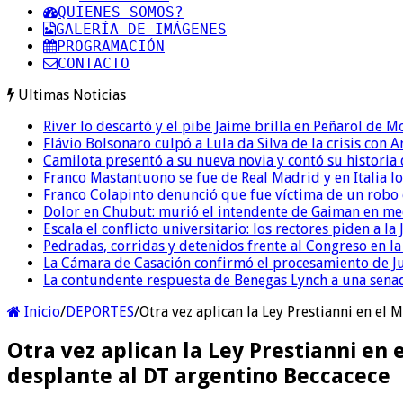
QUIENES SOMOS?
GALERÍA DE IMÁGENES
PROGRAMACIÓN
CONTACTO
Ultimas Noticias
River lo descartó y el pibe Jaime brilla en Peñarol de 
Flávio Bolsonaro culpó a Lula da Silva de la crisis con 
Camilota presentó a su nueva novia y contó su historia
Franco Mastantuono se fue de Real Madrid y en Italia lo
Franco Colapinto denunció que fue víctima de un robo e
Dolor en Chubut: murió el intendente de Gaiman en me
Escala el conflicto universitario: los rectores piden a 
Pedradas, corridas y detenidos frente al Congreso en l
La Cámara de Casación confirmó el procesamiento de Jul
La contundente respuesta de Benegas Lynch a una senad
Inicio
/
DEPORTES
/
Otra vez aplican la Ley Prestianni en el
Otra vez aplican la Ley Prestianni en 
desplante al DT argentino Beccacece