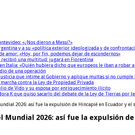
Montevideo: «¿Nos dieron a Messi?»
Argentina y a su «política exterior ideologizada y de confrontac
 de amor: «Hoy, por fin, podemos dejar de escondernos»
 recibió una multitud: jugará en Fiorentina
n Italia: «Quién hubiera dicho que europeos le iban a robar a
dio de una operación
la Justicia que intime al Gobierno y aplique multas si no cumple
a marcha contra la Ley de Propiedad Privada
io de Vido y su esposa por enriquecimiento ilícito
ora K que quiso sacarlo del debate de la Ley de Tierras por 
 Mundial 2026: así fue la expulsión de Hincapié en Ecuador y el
el Mundial 2026: así fue la expulsión d