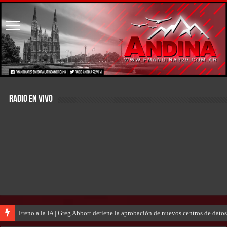
RADIO EN VIVO
Freno a la IA | Greg Abbott detiene la aprobación de nuevos centros de dat