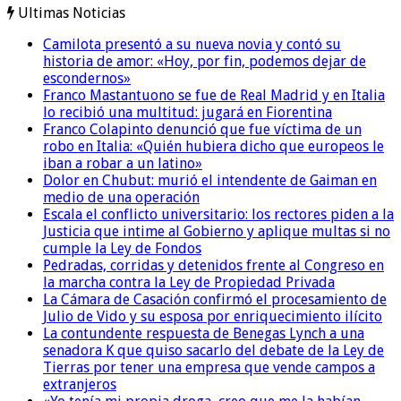
Ultimas Noticias
Camilota presentó a su nueva novia y contó su
historia de amor: «Hoy, por fin, podemos dejar de
escondernos»
Franco Mastantuono se fue de Real Madrid y en Italia
lo recibió una multitud: jugará en Fiorentina
Franco Colapinto denunció que fue víctima de un
robo en Italia: «Quién hubiera dicho que europeos le
iban a robar a un latino»
Dolor en Chubut: murió el intendente de Gaiman en
medio de una operación
Escala el conflicto universitario: los rectores piden a la
Justicia que intime al Gobierno y aplique multas si no
cumple la Ley de Fondos
Pedradas, corridas y detenidos frente al Congreso en
la marcha contra la Ley de Propiedad Privada
La Cámara de Casación confirmó el procesamiento de
Julio de Vido y su esposa por enriquecimiento ilícito
La contundente respuesta de Benegas Lynch a una
senadora K que quiso sacarlo del debate de la Ley de
Tierras por tener una empresa que vende campos a
extranjeros