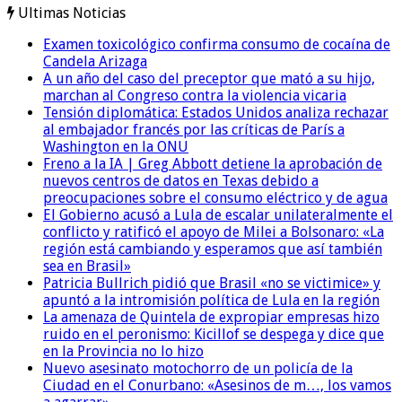
Ultimas Noticias
Examen toxicológico confirma consumo de cocaína de
Candela Arizaga
A un año del caso del preceptor que mató a su hijo,
marchan al Congreso contra la violencia vicaria
Tensión diplomática: Estados Unidos analiza rechazar
al embajador francés por las críticas de París a
Washington en la ONU
Freno a la IA | Greg Abbott detiene la aprobación de
nuevos centros de datos en Texas debido a
preocupaciones sobre el consumo eléctrico y de agua
El Gobierno acusó a Lula de escalar unilateralmente el
conflicto y ratificó el apoyo de Milei a Bolsonaro: «La
región está cambiando y esperamos que así también
sea en Brasil»
Patricia Bullrich pidió que Brasil «no se victimice» y
apuntó a la intromisión política de Lula en la región
La amenaza de Quintela de expropiar empresas hizo
ruido en el peronismo: Kicillof se despega y dice que
en la Provincia no lo hizo
Nuevo asesinato motochorro de un policía de la
Ciudad en el Conurbano: «Asesinos de m…, los vamos