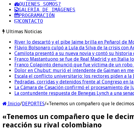
QUIENES SOMOS?
GALERÍA DE IMÁGENES
PROGRAMACIÓN
CONTACTO
Ultimas Noticias
River lo descartó y el pibe Jaime brilla en Peñarol de 
Flávio Bolsonaro culpó a Lula da Silva de la crisis con 
Camilota presentó a su nueva novia y contó su historia
Franco Mastantuono se fue de Real Madrid y en Italia lo
Franco Colapinto denunció que fue víctima de un robo e
Dolor en Chubut: murió el intendente de Gaiman en me
Escala el conflicto universitario: los rectores piden a 
Pedradas, corridas y detenidos frente al Congreso en l
La Cámara de Casación confirmó el procesamiento de Jul
La contundente respuesta de Benegas Lynch a una senad
Inicio
/
DEPORTES
/
«Tenemos un compañero que le decimos Ne
«Tenemos un compañero que le decimos 
reacción su rival colombiano