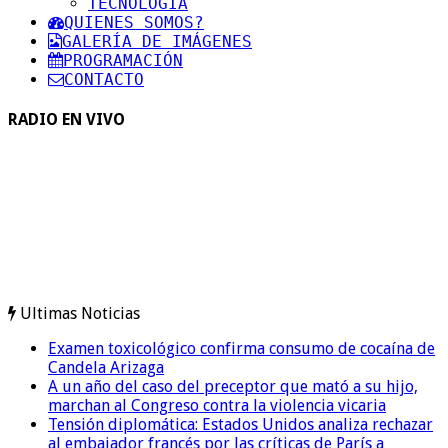
TECNOLOGIA
QUIENES SOMOS?
GALERÍA DE IMÁGENES
PROGRAMACIÓN
CONTACTO
RADIO EN VIVO
Ultimas Noticias
Examen toxicológico confirma consumo de cocaína de
Candela Arizaga
A un año del caso del preceptor que mató a su hijo,
marchan al Congreso contra la violencia vicaria
Tensión diplomática: Estados Unidos analiza rechazar
al embajador francés por las críticas de París a