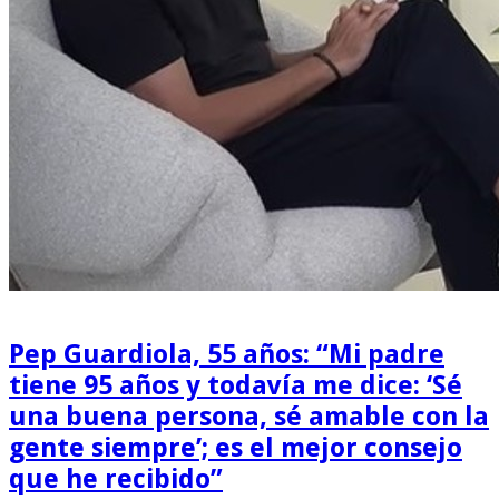
Pep Guardiola, 55 años: “Mi padre
tiene 95 años y todavía me dice: ‘Sé
una buena persona, sé amable con la
gente siempre’; es el mejor consejo
que he recibido”