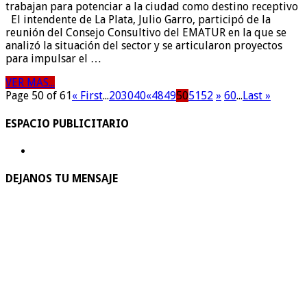
trabajan para potenciar a la ciudad como destino receptivo
El intendente de La Plata, Julio Garro, participó de la
reunión del Consejo Consultivo del EMATUR en la que se
analizó la situación del sector y se articularon proyectos
para impulsar el …
VER MAS...
Page 50 of 61
« First
...
20
30
40
«
48
49
50
51
52
»
60
...
Last »
ESPACIO PUBLICITARIO
DEJANOS TU MENSAJE