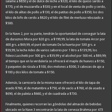
salame a $850 y el de dulce de leche a $320, el kilo de queso sardo a
$770, y el de muzzarella a $530; y en el local de venta de pollo y cerdo,
el kilo de alitas de pollo a $130, el de patitas de pollo a $350, los dos
kilos de bife de cerdo a $820 y el kilo de filet de merluza rebozado a
$500.
En la Nave 2, por su parte, tendrán la oportunidad de conseguir la lata
de duraznos Mora por 820 grs. a $199,99, la lata de tomate Arcor por
400 grs. a $69,99, el puré de tomate De la huerta por 530 grs. a
$59,99, la leche Ades de varios sabores por 1 litro a $139,99, los
fideos Lucchetti por 500 grs. a $39,99 y el alcohol por 500 ml. a $89,99;
al tiempo que en la verdulería se ofrecerá el maple de huevos a $150,
3 paquetes de rúcula a $100, dos melones a $300, 3 cabezas de ajo a
$100 y dos kilos de tomate a $150.
Además, la carnicería de la misma nave ofrecerá el kilo de tapa de
asado $760, el de matambre a $750, el de vacío a $760, el de asado a
$690, el de paleta a $660, y el de cuadrada a $730.
Finalmente, quienes recorran las góndolas del almacén de bebidas
ubicado en la Nave 3 encontrarán la lata de cerveza Brahma por 473