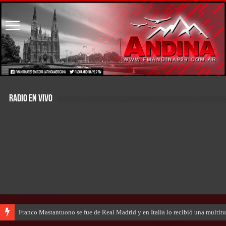
RADIO EN VIVO
Franco Mastantuono se fue de Real Madrid y en Italia lo recibió una multitu