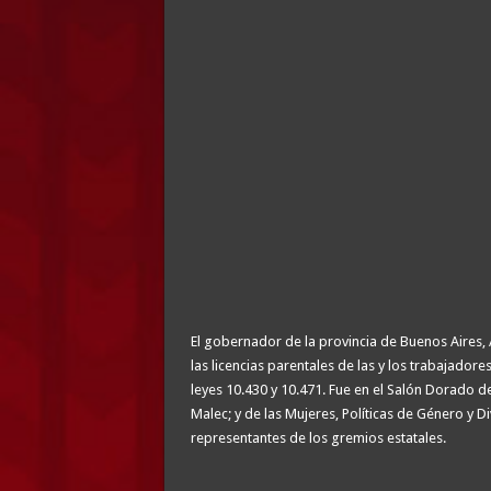
El gobernador de la provincia de Buenos Aires, 
las licencias parentales de las y los trabajador
leyes 10.430 y 10.471. Fue en el Salón Dorado de
Malec; y de las Mujeres, Políticas de Género y Di
representantes de los gremios estatales.