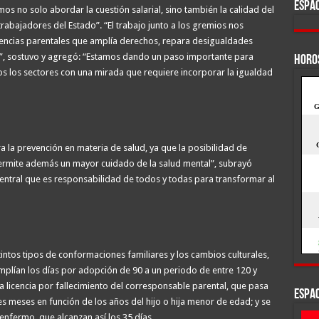
ESPAC
os no solo abordar la cuestión salarial, sino también la calidad del
trabajadores del Estado”. “El trabajo junto a los gremios nos
cencias parentales que amplía derechos, repara desigualdades
to”, sostuvo y agregó: “Estamos dando un paso importante para
HORO
s los sectores con una mirada que requiere incorporar la igualdad
 la prevención en materia de salud, ya que la posibilidad de
permite además un mayor cuidado de la salud mental”, subrayó
central que es responsabilidad de todos y todas para transformar al
intos tipos de conformaciones familiares y los cambios culturales,
mplían los días por adopción de 90 a un periodo de entre 120 y
la licencia por fallecimiento del corresponsable parental, que pasa
ESPAC
res meses en función de los años del hijo o hija menor de edad; y se
enfermo, que alcanzan así los 35 días.