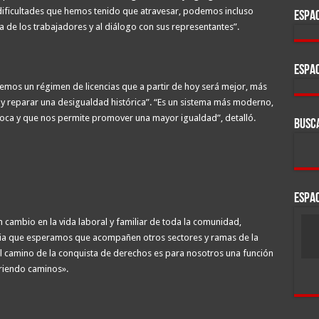
dificultades que hemos tenido que atravesar, podemos incluso
ESPAC
a de los trabajadores y al diálogo con sus representantes”.
ESPAC
emos un régimen de licencias que a partir de hoy será mejor, más
zar y reparar una desigualdad histórica”. “Es un sistema más moderno,
época y que nos permite promover una mayor igualdad”, detalló.
BUSC
ESPAC
n cambio en la vida laboral y familiar de toda la comunidad,
cia que esperamos que acompañen otros sectores y ramas de la
r el camino de la conquista de derechos es para nosotros una función
briendo caminos».