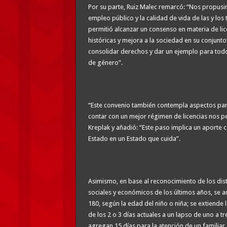
Por su parte, Ruiz Malec remarcó: “Nos propusim
empleo público y la calidad de vida de las y los 
permitió alcanzar un consenso en materia de li
históricas y mejora a la sociedad en su conjun
consolidar derechos y dar un ejemplo para todo
de género”.
“Este convenio también contempla aspectos para
contar con un mejor régimen de licencias nos 
Kreplak y añadió: “Este paso implica un aporte 
Estado en un Estado que cuida”.
Asimismo, en base al reconocimiento de los dist
sociales y económicos de los últimos años, se a
180, según la edad del niño o niña; se extiende 
de los 2 o 3 días actuales a un lapso de uno a t
agregan 15 días para la atención de un familiar 