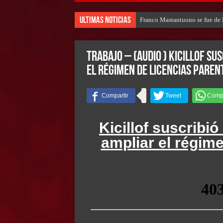
Ultimas Noticias
Franco Mastantuono se fue de R
TRABAJO – (AUDIO ) Kicillof su
el régimen de licencias paren
Kicillof suscribi
ampliar el régime