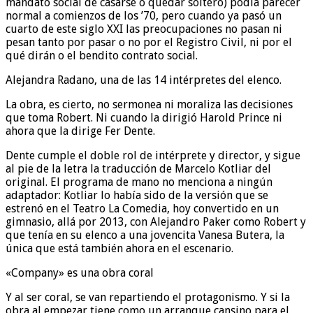
mandato social de casarse o quedar soltero) podía parecer
normal a comienzos de los ’70, pero cuando ya pasó un
cuarto de este siglo XXI las preocupaciones no pasan ni
pesan tanto por pasar o no por el Registro Civil, ni por el
qué dirán o el bendito contrato social.
Alejandra Radano, una de las 14 intérpretes del elenco.
La obra, es cierto, no sermonea ni moraliza las decisiones
que toma Robert. Ni cuando la dirigió Harold Prince ni
ahora que la dirige Fer Dente.
Dente cumple el doble rol de intérprete y director, y sigue
al pie de la letra la traducción de Marcelo Kotliar del
original. El programa de mano no menciona a ningún
adaptador: Kotliar lo había sido de la versión que se
estrenó en el Teatro La Comedia, hoy convertido en un
gimnasio, allá por 2013, con Alejandro Paker como Robert y
que tenía en su elenco a una jovencita Vanesa Butera, la
única que está también ahora en el escenario.
«Company» es una obra coral
Y al ser coral, se van repartiendo el protagonismo. Y si la
obra al empezar tiene como un arranque cansino para el