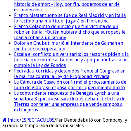
historia de amor: «Hoy, por fin, podemos dejar de
escondernos»
Franco Mastantuono se fue de Real Madrid y en Italia
lo recibió una multitud: jugará en Fiorentina
Franco Colapinto denunció que fue víctima de un
robo en Italia: «Quién hubiera dicho que europeos le
iban a robar a un latino»
Dolor en Chubut: murió el intendente de Gaiman en
medio de una operación
Escala el conflicto universitario: los rectores piden a la
Justicia que intime al Gobierno y aplique multas si no
cumple la Ley de Fondos
Pedradas, corridas y detenidos frente al Congreso en
la marcha contra la Ley de Propiedad Privada
La Cámara de Casación confirmó el procesamiento de
Julio de Vido y su esposa por enriquecimiento ilícito
La contundente respuesta de Benegas Lynch a una
senadora K que quiso sacarlo del debate de la Ley de
Tierras por tener una empresa que vende campos a
extranjeros
Inicio
/
ESPECTACULOS
/
Fer Dente debutó con Company, y
arrancó la temporada de los musicales