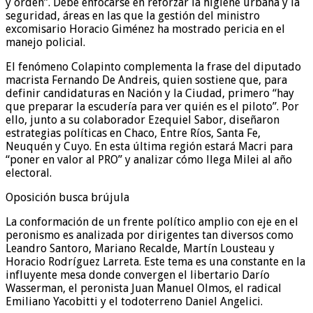
y orden”. Debe enfocarse en reforzar la higiene urbana y la
seguridad, áreas en las que la gestión del ministro
excomisario Horacio Giménez ha mostrado pericia en el
manejo policial.
El fenómeno Colapinto complementa la frase del diputado
macrista Fernando De Andreis, quien sostiene que, para
definir candidaturas en Nación y la Ciudad, primero “hay
que preparar la escudería para ver quién es el piloto”. Por
ello, junto a su colaborador Ezequiel Sabor, diseñaron
estrategias políticas en Chaco, Entre Ríos, Santa Fe,
Neuquén y Cuyo. En esta última región estará Macri para
“poner en valor al PRO” y analizar cómo llega Milei al año
electoral.
Oposición busca brújula
La conformación de un frente político amplio con eje en el
peronismo es analizada por dirigentes tan diversos como
Leandro Santoro, Mariano Recalde, Martín Lousteau y
Horacio Rodríguez Larreta. Este tema es una constante en la
influyente mesa donde convergen el libertario Darío
Wasserman, el peronista Juan Manuel Olmos, el radical
Emiliano Yacobitti y el todoterreno Daniel Angelici.