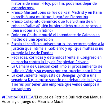
historia de amor: «Hoy, por fin, podemos dejar de
escondernos»
Franco Mastantuono se fue de Real Madrid y en Italia
lo recibió una multitud: jugará en Fiorentina
Franco Colapinto denunció que fue víctima de un
robo en Italia: «Quién hubiera dicho que europeos le
iban a robar a un latino»
Dolor en Chubut: murió el intendente de Gaiman en
medio de una operación
Escala el conflicto universitario: los rectores piden a la
Justicia que intime al Gobierno y aplique multas si no
cumple la Ley de Fondos
Pedradas, corridas y detenidos frente al Congreso en
la marcha contra la Ley de Propiedad Privada
La Cámara de Casación confirmó el procesamiento de
Julio de Vido y su esposa por enriquecimiento ilícito
La contundente respuesta de Benegas Lynch a una
senadora K que quiso sacarlo del debate de la Ley de
Tierras por tener una empresa que vende campos a
extranjeros
Inicio
/
POLITICA
/
El cruce de Patricia Bullrich con Manuel
Adorni y el juego de Mauricio Macri