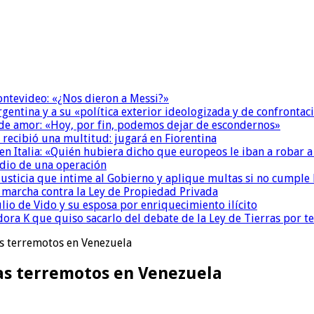
Montevideo: «¿Nos dieron a Messi?»
Argentina y a su «política exterior ideologizada y de confrontac
 de amor: «Hoy, por fin, podemos dejar de escondernos»
 recibió una multitud: jugará en Fiorentina
n Italia: «Quién hubiera dicho que europeos le iban a robar a
dio de una operación
la Justicia que intime al Gobierno y aplique multas si no cumple
a marcha contra la Ley de Propiedad Privada
io de Vido y su esposa por enriquecimiento ilícito
ora K que quiso sacarlo del debate de la Ley de Tierras por 
as terremotos en Venezuela
as terremotos en Venezuela