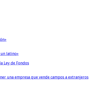
ión»
 un latino»
 la Ley de Fondos
tener una empresa que vende campos a extranjeros