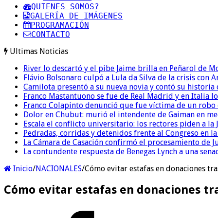
QUIENES SOMOS?
GALERÍA DE IMÁGENES
PROGRAMACIÓN
CONTACTO
Ultimas Noticias
River lo descartó y el pibe Jaime brilla en Peñarol de 
Flávio Bolsonaro culpó a Lula da Silva de la crisis con 
Camilota presentó a su nueva novia y contó su historia
Franco Mastantuono se fue de Real Madrid y en Italia lo
Franco Colapinto denunció que fue víctima de un robo e
Dolor en Chubut: murió el intendente de Gaiman en me
Escala el conflicto universitario: los rectores piden a 
Pedradas, corridas y detenidos frente al Congreso en l
La Cámara de Casación confirmó el procesamiento de Jul
La contundente respuesta de Benegas Lynch a una senad
Inicio
/
NACIONALES
/
Cómo evitar estafas en donaciones tr
Cómo evitar estafas en donaciones tr