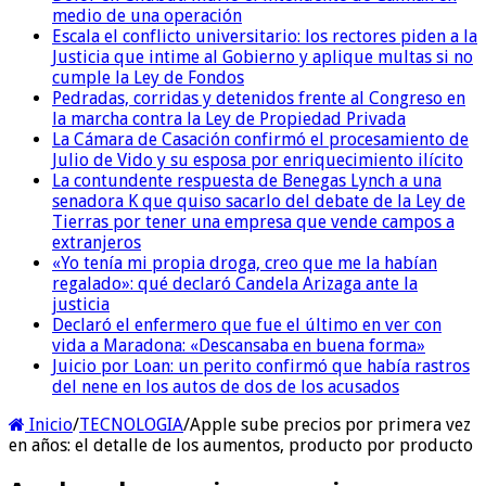
medio de una operación
Escala el conflicto universitario: los rectores piden a la
Justicia que intime al Gobierno y aplique multas si no
cumple la Ley de Fondos
Pedradas, corridas y detenidos frente al Congreso en
la marcha contra la Ley de Propiedad Privada
La Cámara de Casación confirmó el procesamiento de
Julio de Vido y su esposa por enriquecimiento ilícito
La contundente respuesta de Benegas Lynch a una
senadora K que quiso sacarlo del debate de la Ley de
Tierras por tener una empresa que vende campos a
extranjeros
«Yo tenía mi propia droga, creo que me la habían
regalado»: qué declaró Candela Arizaga ante la
justicia
Declaró el enfermero que fue el último en ver con
vida a Maradona: «Descansaba en buena forma»
Juicio por Loan: un perito confirmó que había rastros
del nene en los autos de dos de los acusados
Inicio
/
TECNOLOGIA
/
Apple sube precios por primera vez
en años: el detalle de los aumentos, producto por producto