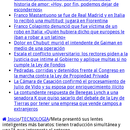
historia de amor: «Hoy, por fin, podemos dejar de
escondernos»
Franco Mastantuono se fue de Real Madrid y en Italia
lo recibió una multitud: jugará en Fiorentina
Franco Colapinto denunció que fue víctima de un
robo en Italia: «Quién hubiera dicho que europeos le
iban a robar a un latino»
Dolor en Chubut: murió el intendente de Gaiman en
medio de una operación
Escala el conflicto universitario: los rectores piden a la
Justicia que intime al Gobierno y aplique multas si no
cumple la Ley de Fondos
Pedradas, corridas y detenidos frente al Congreso en
la marcha contra la Ley de Propiedad Privada
La Cámara de Casación confirmó el procesamiento de
Julio de Vido y su esposa por enriquecimiento ilícito
La contundente respuesta de Benegas Lynch a una
senadora K que quiso sacarlo del debate de la Ley de
Tierras por tener una empresa que vende campos a
extranjeros
Inicio
/
TECNOLOGIA
/
Meta presentó sus lentes
inteligentes más baratos: tienen traducción simultánea y