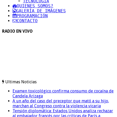
TECNOLOGIA
QUIENES SOMOS?
GALERÍA DE IMÁGENES
PROGRAMACIÓN
CONTACTO
RADIO EN VIVO
Ultimas Noticias
Examen toxicológico confirma consumo de cocaína de
Candela Arizaga
A un año del caso del preceptor que mató a su hijo,
marchan al Congreso contra la violencia vicaria
Tensión diplomática: Estados Unidos analiza rechazar
al embajador francés por las críticas de París a