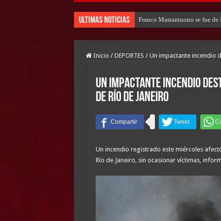
Ultimas Noticias
Franco Mastantuono se fue de R
Inicio
/
DEPORTES
/
Un impactante incendio d
Un impactante incendio des
de Río de Janeiro
Un incendio registrado este miércoles afec
Río de Janeiro, sin ocasionar víctimas, infor