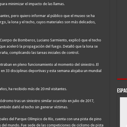
ara minimizar el impacto de las llamas.
ntes, pero quiero informar al público que el museo se ha
go, la lona y el techo, cuyos materiales son más delicados,
 Cuerpo de Bomberos, Luciano Sarmiento, explicó que el techo
que aceleró la propagación del fuego. Detalló que la lona se
laraña, complicando las tareas iniciales de control.
raban en pleno funcionamiento al momento del siniestro. El
en 33 disciplinas deportivas y esta semana alojaba un mundial
os, ha recibido más de 20 mil visitantes.
ESPAC
ódromo tras un siniestro similar ocurrido en julio de 2017,
mbién dañó el techo sin generar víctimas.
ipales del Parque Olímpico de Río, cuenta con una pista de pino
 del mundo. Fue sede de las competiciones de ciclismo de pista