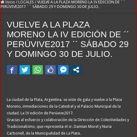
River lo descartó y el pibe Jaime brilla en Peñarol de Montevideo: «¿Nos dieron
Inicio
/
LOCALES
/
VUELVE A LA PLAZA MORENO LA IV EDICIÓN DE ´´
PERÚVIVE2017 ´´ SÁBADO 29 Y DOMINGO 30 DE JULIO.
Flávio Bolsonaro culpó a Lula da Silva de la crisis con Argentina y a su «polític
Camilota presentó a su nueva novia y contó su historia de amor: «Hoy, por fin, 
VUELVE A LA PLAZA
Franco Mastantuono se fue de Real Madrid y en Italia lo recibió una multitud: ju
MORENO LA IV EDICIÓN DE ´´
Franco Colapinto denunció que fue víctima de un robo en Italia: «Quién hubiera d
PERÚVIVE2017 ´´ SÁBADO 29
Dolor en Chubut: murió el intendente de Gaiman en medio de una operación
Y DOMINGO 30 DE JULIO.
Escala el conflicto universitario: los rectores piden a la Justicia que intime al 
Pedradas, corridas y detenidos frente al Congreso en la marcha contra la Ley de 
La Cámara de Casación confirmó el procesamiento de Julio de Vido y su esposa po
La contundente respuesta de Benegas Lynch a una senadora K que quiso sacarlo de
La ciudad de la Plata, Argentina. se viste de gala y vuelve a la Plaza
Moreno, inmediaciones de la Catedral y el Palacio Municipal de la
ciudad. La IV edición de Perúvive2017.
Gracias al esfuerzo y colaboración de la Dirección de Colectividades y
Tradicionalismo, que representa el sr. Damian Morel y Nuria
Carbonell, de la Municipalidad de La Plata.