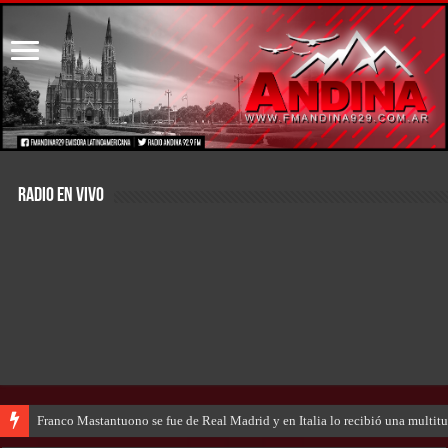
RADIO EN VIVO
Franco Mastantuono se fue de Real Madrid y en Italia lo recibió una multitu