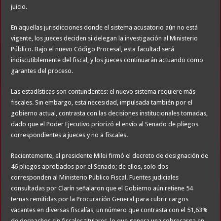
juicio.
En aquellas jurisdicciones donde el sistema acusatorio aún no está
vigente, los jueces deciden si delegan la investigación al Ministerio
Público. Bajo el nuevo Código Procesal, esta facultad será
indiscutiblemente del fiscal, y los jueces continuarán actuando como
garantes del proceso.
Las estadísticas son contundentes: el nuevo sistema requiere más
fiscales. Sin embargo, esta necesidad, impulsada también por el
gobierno actual, contrasta con las decisiones institucionales tomadas,
dado que el Poder Ejecutivo priorizó el envío al Senado de pliegos
correspondientes a jueces y no a fiscales.
Recientemente, el presidente Milei firmó el decreto de designación de
46 pliegos aprobados por el Senado; de ellos, solo dos
corresponden al Ministerio Público Fiscal. Fuentes judiciales
consultadas por Clarín señalaron que el Gobierno aún retiene 54
ternas remitidas por la Procuración General para cubrir cargos
vacantes en diversas fiscalías, un número que contrasta con el 51,63%
de despachos sin fiscales titulares, lo que genera una sobrecarga en