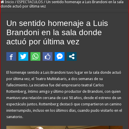
River lo descartó y el pibe Jaime brilla en Peñarol de Montevideo: «¿Nos dieron
Inicio
/
ESPECTACULOS
/
Un sentido homenaje a Luis Brandoni en la sala
donde actuó por última vez
Flávio Bolsonaro culpó a Lula da Silva de la crisis con Argentina y a su «polític
Camilota presentó a su nueva novia y contó su historia de amor: «Hoy, por fin, 
Un sentido homenaje a Luis
Franco Mastantuono se fue de Real Madrid y en Italia lo recibió una multitud: ju
Brandoni en la sala donde
Franco Colapinto denunció que fue víctima de un robo en Italia: «Quién hubiera d
actuó por última vez
Dolor en Chubut: murió el intendente de Gaiman en medio de una operación
Escala el conflicto universitario: los rectores piden a la Justicia que intime al 
Pedradas, corridas y detenidos frente al Congreso en la marcha contra la Ley de 
El homenaje sentido a Luis Brandoni tuvo lugar en la sala donde actuó
La Cámara de Casación confirmó el procesamiento de Julio de Vido y su esposa po
por última vez, el Teatro Multitabaris, a dos semanas de su
La contundente respuesta de Benegas Lynch a una senadora K que quiso sacarlo de
fallecimiento. La iniciativa fue del empresario teatral Carlos
Rottemberg, íntimo amigo y último productor de Brandoni, con quien
mantuvo una relación cercana de casi 50 años, desde el estreno de un
espectáculo juntos. Rottemberg destacó que compartieron un camino
ininterrumpido, incluso en los últimos días, cuando pudo visitarlo en el
sanatorio.