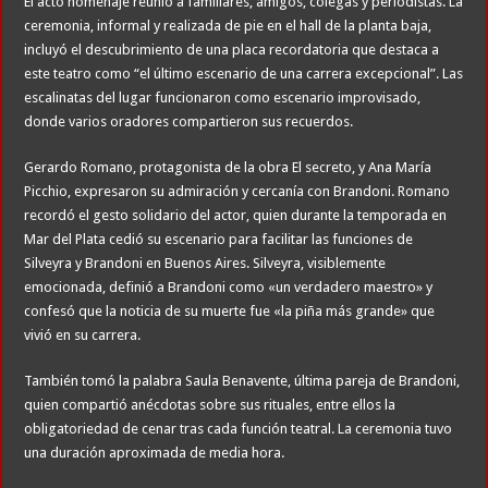
El acto homenaje reunió a familiares, amigos, colegas y periodistas. La
ceremonia, informal y realizada de pie en el hall de la planta baja,
incluyó el descubrimiento de una placa recordatoria que destaca a
este teatro como “el último escenario de una carrera excepcional”. Las
escalinatas del lugar funcionaron como escenario improvisado,
donde varios oradores compartieron sus recuerdos.
Gerardo Romano, protagonista de la obra El secreto, y Ana María
Picchio, expresaron su admiración y cercanía con Brandoni. Romano
recordó el gesto solidario del actor, quien durante la temporada en
Mar del Plata cedió su escenario para facilitar las funciones de
Silveyra y Brandoni en Buenos Aires. Silveyra, visiblemente
emocionada, definió a Brandoni como «un verdadero maestro» y
confesó que la noticia de su muerte fue «la piña más grande» que
vivió en su carrera.
También tomó la palabra Saula Benavente, última pareja de Brandoni,
quien compartió anécdotas sobre sus rituales, entre ellos la
obligatoriedad de cenar tras cada función teatral. La ceremonia tuvo
una duración aproximada de media hora.