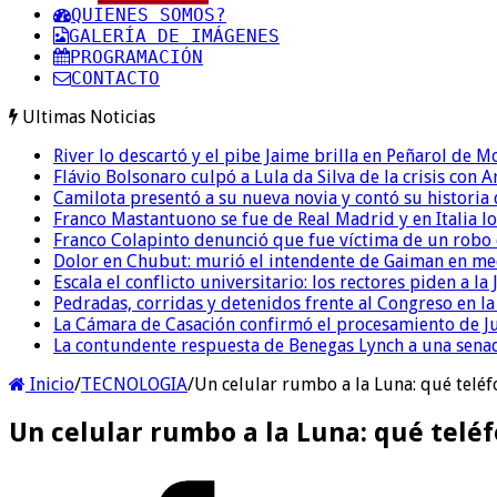
QUIENES SOMOS?
GALERÍA DE IMÁGENES
PROGRAMACIÓN
CONTACTO
Ultimas Noticias
River lo descartó y el pibe Jaime brilla en Peñarol de 
Flávio Bolsonaro culpó a Lula da Silva de la crisis con 
Camilota presentó a su nueva novia y contó su historia
Franco Mastantuono se fue de Real Madrid y en Italia lo
Franco Colapinto denunció que fue víctima de un robo e
Dolor en Chubut: murió el intendente de Gaiman en me
Escala el conflicto universitario: los rectores piden a 
Pedradas, corridas y detenidos frente al Congreso en l
La Cámara de Casación confirmó el procesamiento de Jul
La contundente respuesta de Benegas Lynch a una senad
Inicio
/
TECNOLOGIA
/
Un celular rumbo a la Luna: qué teléfo
Un celular rumbo a la Luna: qué teléfo