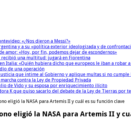
Montevideo: «¿Nos dieron a Messi?»
Argentina y a su «política exterior ideologizada y de confrontac
 de amor: «Hoy, por fin, podemos dejar de escondernos»
 recibió una multitud: jugará en Fiorentina
n Italia: «Quién hubiera dicho que europeos le iban a robar a
dio de una operación
la Justicia que intime al Gobierno y aplique multas si no cumple
a marcha contra la Ley de Propiedad Privada
io de Vido y su esposa por enriquecimiento ilícito
ora K que quiso sacarlo del debate de la Ley de Tierras por 
no eligió la NASA para Artemis II y cuál es su función clave
no eligió la NASA para Artemis II y cu