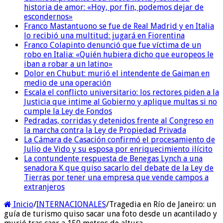
historia de amor: «Hoy, por fin, podemos dejar de
escondernos»
Franco Mastantuono se fue de Real Madrid y en Italia
lo recibió una multitud: jugará en Fiorentina
Franco Colapinto denunció que fue víctima de un
robo en Italia: «Quién hubiera dicho que europeos le
iban a robar a un latino»
Dolor en Chubut: murió el intendente de Gaiman en
medio de una operación
Escala el conflicto universitario: los rectores piden a la
Justicia que intime al Gobierno y aplique multas si no
cumple la Ley de Fondos
Pedradas, corridas y detenidos frente al Congreso en
la marcha contra la Ley de Propiedad Privada
La Cámara de Casación confirmó el procesamiento de
Julio de Vido y su esposa por enriquecimiento ilícito
La contundente respuesta de Benegas Lynch a una
senadora K que quiso sacarlo del debate de la Ley de
Tierras por tener una empresa que vende campos a
extranjeros
Inicio
/
INTERNACIONALES
/
Tragedia en Río de Janeiro: un
guía de turismo quiso sacar una foto desde un acantilado y