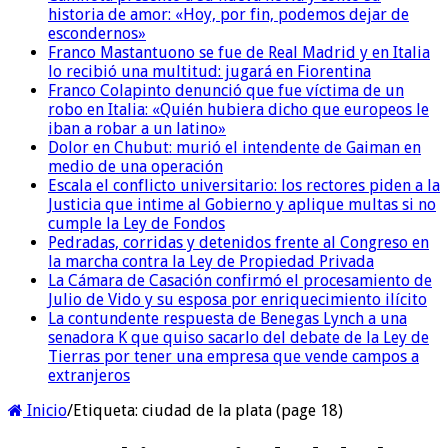
historia de amor: «Hoy, por fin, podemos dejar de
escondernos»
Franco Mastantuono se fue de Real Madrid y en Italia
lo recibió una multitud: jugará en Fiorentina
Franco Colapinto denunció que fue víctima de un
robo en Italia: «Quién hubiera dicho que europeos le
iban a robar a un latino»
Dolor en Chubut: murió el intendente de Gaiman en
medio de una operación
Escala el conflicto universitario: los rectores piden a la
Justicia que intime al Gobierno y aplique multas si no
cumple la Ley de Fondos
Pedradas, corridas y detenidos frente al Congreso en
la marcha contra la Ley de Propiedad Privada
La Cámara de Casación confirmó el procesamiento de
Julio de Vido y su esposa por enriquecimiento ilícito
La contundente respuesta de Benegas Lynch a una
senadora K que quiso sacarlo del debate de la Ley de
Tierras por tener una empresa que vende campos a
extranjeros
Inicio
/
Etiqueta:
ciudad de la plata
(page 18)