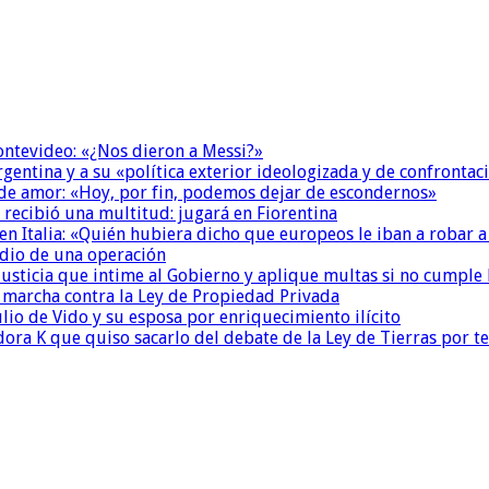
Montevideo: «¿Nos dieron a Messi?»
Argentina y a su «política exterior ideologizada y de confrontac
 de amor: «Hoy, por fin, podemos dejar de escondernos»
 recibió una multitud: jugará en Fiorentina
n Italia: «Quién hubiera dicho que europeos le iban a robar a
dio de una operación
la Justicia que intime al Gobierno y aplique multas si no cumple
a marcha contra la Ley de Propiedad Privada
io de Vido y su esposa por enriquecimiento ilícito
ora K que quiso sacarlo del debate de la Ley de Tierras por 