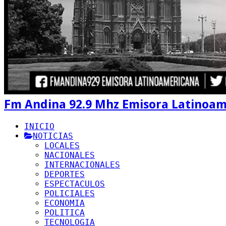
Fm Andina 92.9 Mhz Emisora Latinoa
INICIO
NOTICIAS
LOCALES
NACIONALES
INTERNACIONALES
DEPORTES
ESPECTACULOS
POLICIALES
ECONOMIA
POLITICA
TECNOLOGIA