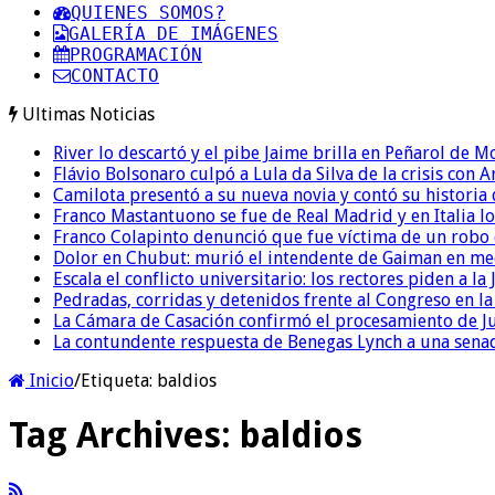
QUIENES SOMOS?
GALERÍA DE IMÁGENES
PROGRAMACIÓN
CONTACTO
Ultimas Noticias
River lo descartó y el pibe Jaime brilla en Peñarol de 
Flávio Bolsonaro culpó a Lula da Silva de la crisis con 
Camilota presentó a su nueva novia y contó su historia
Franco Mastantuono se fue de Real Madrid y en Italia lo
Franco Colapinto denunció que fue víctima de un robo e
Dolor en Chubut: murió el intendente de Gaiman en me
Escala el conflicto universitario: los rectores piden a 
Pedradas, corridas y detenidos frente al Congreso en l
La Cámara de Casación confirmó el procesamiento de Jul
La contundente respuesta de Benegas Lynch a una senad
Inicio
/
Etiqueta:
baldios
Tag Archives:
baldios