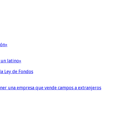
ión»
 un latino»
 la Ley de Fondos
tener una empresa que vende campos a extranjeros