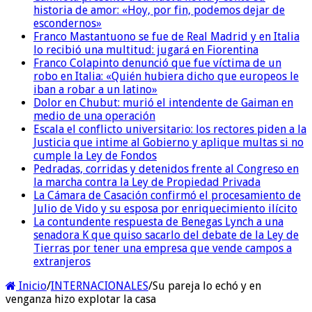
historia de amor: «Hoy, por fin, podemos dejar de
escondernos»
Franco Mastantuono se fue de Real Madrid y en Italia
lo recibió una multitud: jugará en Fiorentina
Franco Colapinto denunció que fue víctima de un
robo en Italia: «Quién hubiera dicho que europeos le
iban a robar a un latino»
Dolor en Chubut: murió el intendente de Gaiman en
medio de una operación
Escala el conflicto universitario: los rectores piden a la
Justicia que intime al Gobierno y aplique multas si no
cumple la Ley de Fondos
Pedradas, corridas y detenidos frente al Congreso en
la marcha contra la Ley de Propiedad Privada
La Cámara de Casación confirmó el procesamiento de
Julio de Vido y su esposa por enriquecimiento ilícito
La contundente respuesta de Benegas Lynch a una
senadora K que quiso sacarlo del debate de la Ley de
Tierras por tener una empresa que vende campos a
extranjeros
Inicio
/
INTERNACIONALES
/
Su pareja lo echó y en
venganza hizo explotar la casa