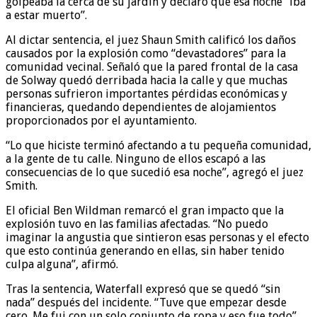
golpeaba la cerca de su jardín y declaró que esa noche “iba
a estar muerto”.
Al dictar sentencia, el juez Shaun Smith calificó los daños
causados por la explosión como “devastadores” para la
comunidad vecinal. Señaló que la pared frontal de la casa
de Solway quedó derribada hacia la calle y que muchas
personas sufrieron importantes pérdidas económicas y
financieras, quedando dependientes de alojamientos
proporcionados por el ayuntamiento.
“Lo que hiciste terminó afectando a tu pequeña comunidad,
a la gente de tu calle. Ninguno de ellos escapó a las
consecuencias de lo que sucedió esa noche”, agregó el juez
Smith.
El oficial Ben Wildman remarcó el gran impacto que la
explosión tuvo en las familias afectadas. “No puedo
imaginar la angustia que sintieron esas personas y el efecto
que esto continúa generando en ellas, sin haber tenido
culpa alguna”, afirmó.
Tras la sentencia, Waterfall expresó que se quedó “sin
nada” después del incidente. “Tuve que empezar desde
cero. Me fui con un solo conjunto de ropa y eso fue todo”,