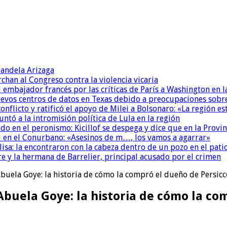
andela Arizaga
chan al Congreso contra la violencia vicaria
l embajador francés por las críticas de París a Washington en 
uevos centros de datos en Texas debido a preocupaciones sobr
conflicto y ratificó el apoyo de Milei a Bolsonaro: «La región
untó a la intromisión política de Lula en la región
 en el peronismo: Kicillof se despega y dice que en la Provinc
 en el Conurbano: «Asesinos de m…, los vamos a agarrar»
isa: la encontraron con la cabeza dentro de un pozo en el pati
re y la hermana de Barrelier, principal acusado por el crimen
 Abuela Goye: la historia de cómo la compró el dueño de Persic
 Abuela Goye: la historia de cómo la co