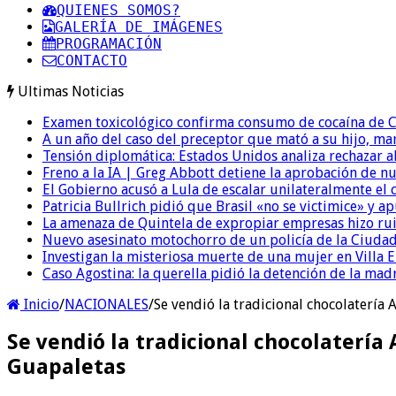
QUIENES SOMOS?
GALERÍA DE IMÁGENES
PROGRAMACIÓN
CONTACTO
Ultimas Noticias
Examen toxicológico confirma consumo de cocaína de C
A un año del caso del preceptor que mató a su hijo, mar
Tensión diplomática: Estados Unidos analiza rechazar a
Freno a la IA | Greg Abbott detiene la aprobación de n
El Gobierno acusó a Lula de escalar unilateralmente el 
Patricia Bullrich pidió que Brasil «no se victimice» y ap
La amenaza de Quintela de expropiar empresas hizo ruido
Nuevo asesinato motochorro de un policía de la Ciudad
Investigan la misteriosa muerte de una mujer en Villa El
Caso Agostina: la querella pidió la detención de la mad
Inicio
/
NACIONALES
/
Se vendió la tradicional chocolatería
Se vendió la tradicional chocolatería
Guapaletas