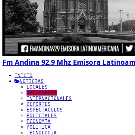
Fm Andina 92.9 Mhz Emisora Latinoa
INICIO
NOTICIAS
LOCALES
NACIONALES
INTERNACIONALES
DEPORTES
ESPECTACULOS
POLICIALES
ECONOMIA
POLITICA
TECNOLOGIA