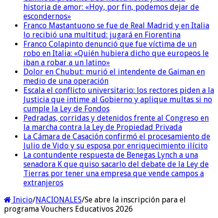
historia de amor: «Hoy, por fin, podemos dejar de
escondernos»
Franco Mastantuono se fue de Real Madrid y en Italia
lo recibió una multitud: jugará en Fiorentina
Franco Colapinto denunció que fue víctima de un
robo en Italia: «Quién hubiera dicho que europeos le
iban a robar a un latino»
Dolor en Chubut: murió el intendente de Gaiman en
medio de una operación
Escala el conflicto universitario: los rectores piden a la
Justicia que intime al Gobierno y aplique multas si no
cumple la Ley de Fondos
Pedradas, corridas y detenidos frente al Congreso en
la marcha contra la Ley de Propiedad Privada
La Cámara de Casación confirmó el procesamiento de
Julio de Vido y su esposa por enriquecimiento ilícito
La contundente respuesta de Benegas Lynch a una
senadora K que quiso sacarlo del debate de la Ley de
Tierras por tener una empresa que vende campos a
extranjeros
Inicio
/
NACIONALES
/
Se abre la inscripción para el
programa Vouchers Educativos 2026