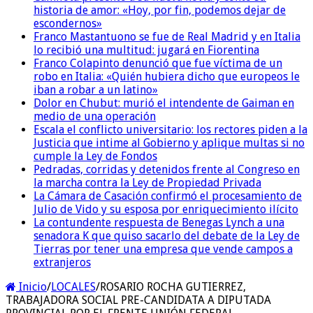
historia de amor: «Hoy, por fin, podemos dejar de
escondernos»
Franco Mastantuono se fue de Real Madrid y en Italia
lo recibió una multitud: jugará en Fiorentina
Franco Colapinto denunció que fue víctima de un
robo en Italia: «Quién hubiera dicho que europeos le
iban a robar a un latino»
Dolor en Chubut: murió el intendente de Gaiman en
medio de una operación
Escala el conflicto universitario: los rectores piden a la
Justicia que intime al Gobierno y aplique multas si no
cumple la Ley de Fondos
Pedradas, corridas y detenidos frente al Congreso en
la marcha contra la Ley de Propiedad Privada
La Cámara de Casación confirmó el procesamiento de
Julio de Vido y su esposa por enriquecimiento ilícito
La contundente respuesta de Benegas Lynch a una
senadora K que quiso sacarlo del debate de la Ley de
Tierras por tener una empresa que vende campos a
extranjeros
Inicio
/
LOCALES
/
ROSARIO ROCHA GUTIERREZ,
TRABAJADORA SOCIAL PRE-CANDIDATA A DIPUTADA