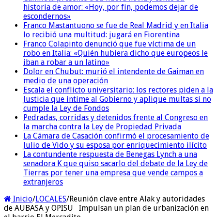
historia de amor: «Hoy, por fin, podemos dejar de
escondernos»
Franco Mastantuono se fue de Real Madrid y en Italia
lo recibió una multitud: jugará en Fiorentina
Franco Colapinto denunció que fue víctima de un
robo en Italia: «Quién hubiera dicho que europeos le
iban a robar a un latino»
Dolor en Chubut: murió el intendente de Gaiman en
medio de una operación
Escala el conflicto universitario: los rectores piden a la
Justicia que intime al Gobierno y aplique multas si no
cumple la Ley de Fondos
Pedradas, corridas y detenidos frente al Congreso en
la marcha contra la Ley de Propiedad Privada
La Cámara de Casación confirmó el procesamiento de
Julio de Vido y su esposa por enriquecimiento ilícito
La contundente respuesta de Benegas Lynch a una
senadora K que quiso sacarlo del debate de la Ley de
Tierras por tener una empresa que vende campos a
extranjeros
Inicio
/
LOCALES
/
Reunión clave entre Alak y autoridades
de AUBASA y OPISU Impulsan un plan de urbanización en