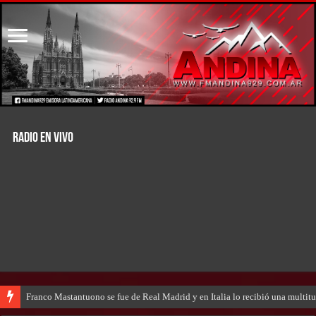
RADIO EN VIVO
Franco Mastantuono se fue de Real Madrid y en Italia lo recibió una multitu