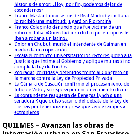
historia de amor: «Hoy, por fin, podemos dejar de
escondernos»
Franco Mastantuono se fue de Real Madrid y en Italia
lo recibió una multitud: jugará en Fiorentina
Franco Colapinto denunció que fue víctima de un
robo en Italia: «Quién hubiera dicho que europeos le
iban a robar a un latino»
Dolor en Chubut: murió el intendente de Gaiman en
medio de una operación
Escala el conflicto universitario: los rectores piden a la
Justicia que intime al Gobierno y aplique multas si no
cumple la Ley de Fondos
Pedradas, corridas y detenidos frente al Congreso en
la marcha contra la Ley de Propiedad Privada
La Cámara de Casación confirmó el procesamiento de
Julio de Vido y su esposa por enriquecimiento ilícito
La contundente respuesta de Benegas Lynch a una
senadora K que quiso sacarlo del debate de la Ley de
Tierras por tener una empresa que vende campos a
extranjeros
QUILMES – Avanzan las obras de
integración urbana en San Francisco