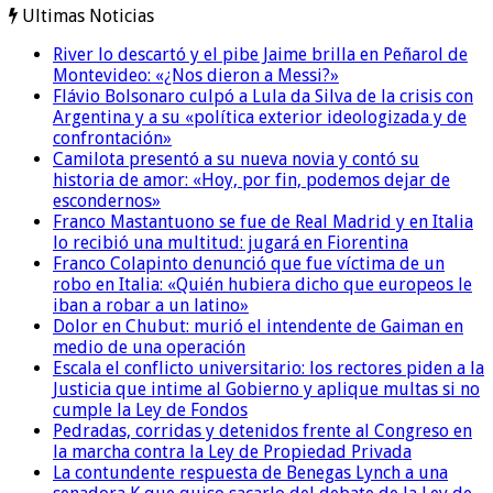
Ultimas Noticias
River lo descartó y el pibe Jaime brilla en Peñarol de
Montevideo: «¿Nos dieron a Messi?»
Flávio Bolsonaro culpó a Lula da Silva de la crisis con
Argentina y a su «política exterior ideologizada y de
confrontación»
Camilota presentó a su nueva novia y contó su
historia de amor: «Hoy, por fin, podemos dejar de
escondernos»
Franco Mastantuono se fue de Real Madrid y en Italia
lo recibió una multitud: jugará en Fiorentina
Franco Colapinto denunció que fue víctima de un
robo en Italia: «Quién hubiera dicho que europeos le
iban a robar a un latino»
Dolor en Chubut: murió el intendente de Gaiman en
medio de una operación
Escala el conflicto universitario: los rectores piden a la
Justicia que intime al Gobierno y aplique multas si no
cumple la Ley de Fondos
Pedradas, corridas y detenidos frente al Congreso en
la marcha contra la Ley de Propiedad Privada
La contundente respuesta de Benegas Lynch a una