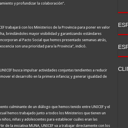
amiento y profundizar la colaboración”.
ESP
F trabajará con los Ministerios de la Provincia para poner en valor
a, brindándoles mayor visibilidad y garantizando estándares
 se incorporan al Pacto Social que hemos presentado semanas atrás,
ESP
scencia son una prioridad para la Provincia”, indicó.
CL
y UNICEF busca impulsar actividades conjuntas tendientes a reducir
omover el desarrollo en la primera infancia; y generar igualdad de
ento culminante de un diálogo que hemos tenido entre UNICEF y el
 cual hemos trabajado junto a todos los Ministerios que tienen un
 niños, niñas y adolescentes para establecer cuáles eran las
rtir de la iniciativa MUNA, UNICEF va a trabajar directamente con los