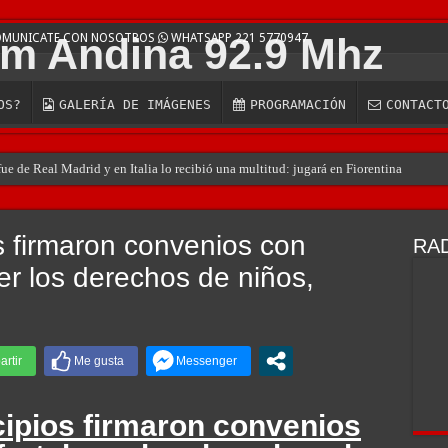
COMUNICATE CON NOSOTROS
WHATSAPP 221 5770947
OS?
GALERÍA DE IMÁGENES
PROGRAMACIÓN
CONTACT
e de Real Madrid y en Italia lo recibió una multitud: jugará en Fiorentina
s firmaron convenios con
RAD
r los derechos de niños,
cipios firmaron convenios