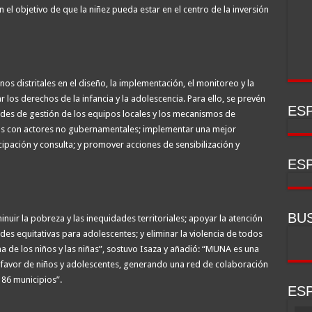
 el objetivo de que la niñez pueda estar en el centro de la inversión
s distritales en el diseño, la implementación, el monitoreo y la
 los derechos de la infancia y la adolescencia. Para ello, se prevén
ESP
ades de gestión de los equipos locales y los mecanismos de
nzas con actores no gubernamentales; implementar una mejor
cipación y consulta; y promover acciones de sensibilización y
ESP
BU
uir la pobreza y las inequidades territoriales; apoyar la atención
des equitativas para adolescentes; y eliminar la violencia de todos
ana de los niños y las niñas”, sostuvo Isaza y añadió: “MUNA es una
n favor de niños y adolescentes, generando una red de colaboración
 86 municipios”.
ESP