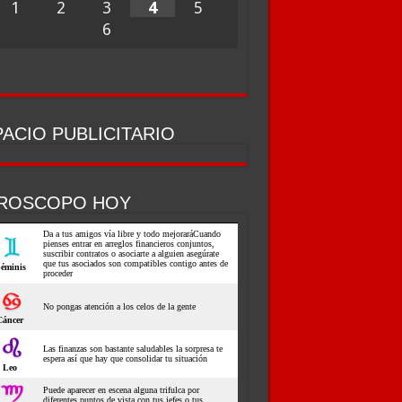
1
2
3
4
5
6
ACIO PUBLICITARIO
ROSCOPO HOY