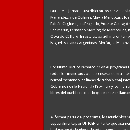
Durante la jornada suscribieron los convenios l
Menéndez; y de Quilmes, Mayra Mendoza; y los i
Fabián Cagliardi; de Bragado, Vicente Gatica; d
San Martín, Fernando Moreira; de Marcos Paz, Ric
Osvaldo Cáffaro. En esta etapa adhirieron tambi
Miguel, Malvinas Argentinas, Morón, La Matanza,
Por último, Kicillof remarcó: “Con el programa 
todos los municipios bonaerenses: nuestra inten
retroalimentando las líneas de trabajo conjunto
Gobiernos de la Nación, la Provincia y los munic
libres del pueblo: eso es lo que nosotros llam
Al formar parte del programa, los municipios r
especialmente por UNICEF, en tanto que asumen
la situación de la niñez y la adolescencia en cada