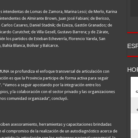
as intendentas de Lomas de Zamora, Marina Lesci; de Merlo, Karina
ntendentes de Almirante Brown, Juan José Fabiani; de Berisso,
e Carlos Casares, Daniel Stadnik; de Ezeiza, Gastón Granados; de
ardo Curutchet; de Villa Gesell, Gustavo Barrera; y de Zárate,
én los partidos de Esteban Echeverría, Florencio Varela, San
ESP
 Bahía Blanca, Bolívar y Balcarce.
HO
MUNA se profundiza el enfoque transversal de articulación con
ción es que la Provincia participe de forma activa para seguir
”. “Vamos a seguir apostando por la integración entre los
ipios, y la colaboración con el sector privado y las organizaciones
amos comunidad organizada”, concluyó.
eciben asesoramiento, herramientas y capacitaciones brindadas
 el compromiso de la realización de un autodiagnóstico acerca de
 partido; la articulación con los gobiernos nacional y provincial, la