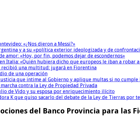
Montevideo: «¿Nos dieron a Messi?»
Argentina y a su «política exterior ideologizada y de confrontac
 de amor: «Hoy, por fin, podemos dejar de escondernos»
n Italia: «Quién hubiera dicho que europeos le iban a robar a
 recibió una multitud: jugará en Fiorentina
dio de una operación
la Justicia que intime al Gobierno y aplique multas si no cumple
a marcha contra la Ley de Propiedad Privada
io de Vido y su esposa por enriquecimiento ilícito
ora K que quiso sacarlo del debate de la Ley de Tierras por 
ciones del Banco Provincia para las F