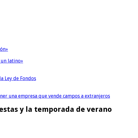
ión»
 un latino»
 la Ley de Fondos
tener una empresa que vende campos a extranjeros
iestas y la temporada de verano