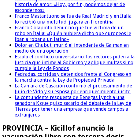
historia de amor: «Hoy, por fin, podemos dejar de
escondernos»
Franco Mastantuono se fue de Real Madrid y en Italia
lo recibió una multitud: jugará en Fiorentina
Franco Colapinto denunció que fue víctima de un
robo en Italia: «Quién hubiera dicho que europeos le
iban a robar a un latino»
Dolor en Chubut: murió el intendente de Gaiman en
medio de una operación
Escala el conflicto universitario: los rectores piden a la
Justicia que intime al Gobierno y aplique multas si no
cumple la Ley de Fondos
Pedradas, corridas y detenidos frente al Congreso en
la marcha contra la Ley de Propiedad Privada
La Cámara de Casación confirmó el procesamiento de
Julio de Vido y su esposa por enriquecimiento ilícito
La contundente respuesta de Benegas Lynch a una
senadora K que quiso sacarlo del debate de la Ley de
Tierras por tener una empresa que vende campos a
extranjeros
PROVINCIA – Kicillof anunció la
vacunación libre con tercera dosis