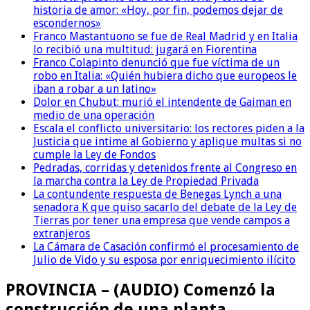
historia de amor: «Hoy, por fin, podemos dejar de
escondernos»
Franco Mastantuono se fue de Real Madrid y en Italia
lo recibió una multitud: jugará en Fiorentina
Franco Colapinto denunció que fue víctima de un
robo en Italia: «Quién hubiera dicho que europeos le
iban a robar a un latino»
Dolor en Chubut: murió el intendente de Gaiman en
medio de una operación
Escala el conflicto universitario: los rectores piden a la
Justicia que intime al Gobierno y aplique multas si no
cumple la Ley de Fondos
Pedradas, corridas y detenidos frente al Congreso en
la marcha contra la Ley de Propiedad Privada
La contundente respuesta de Benegas Lynch a una
senadora K que quiso sacarlo del debate de la Ley de
Tierras por tener una empresa que vende campos a
extranjeros
La Cámara de Casación confirmó el procesamiento de
Julio de Vido y su esposa por enriquecimiento ilícito
PROVINCIA – (AUDIO) Comenzó la
construcción de una planta