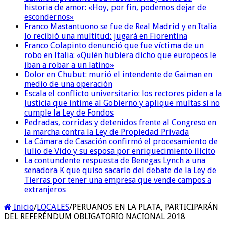
historia de amor: «Hoy, por fin, podemos dejar de
escondernos»
Franco Mastantuono se fue de Real Madrid y en Italia
lo recibió una multitud: jugará en Fiorentina
Franco Colapinto denunció que fue víctima de un
robo en Italia: «Quién hubiera dicho que europeos le
iban a robar a un latino»
Dolor en Chubut: murió el intendente de Gaiman en
medio de una operación
Escala el conflicto universitario: los rectores piden a la
Justicia que intime al Gobierno y aplique multas si no
cumple la Ley de Fondos
Pedradas, corridas y detenidos frente al Congreso en
la marcha contra la Ley de Propiedad Privada
La Cámara de Casación confirmó el procesamiento de
Julio de Vido y su esposa por enriquecimiento ilícito
La contundente respuesta de Benegas Lynch a una
senadora K que quiso sacarlo del debate de la Ley de
Tierras por tener una empresa que vende campos a
extranjeros
Inicio
/
LOCALES
/
PERUANOS EN LA PLATA, PARTICIPARÁN
DEL REFERÉNDUM OBLIGATORIO NACIONAL 2018