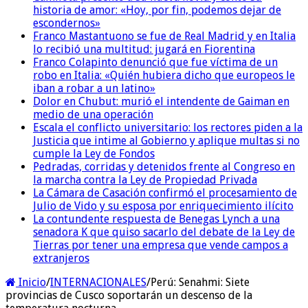
historia de amor: «Hoy, por fin, podemos dejar de
escondernos»
Franco Mastantuono se fue de Real Madrid y en Italia
lo recibió una multitud: jugará en Fiorentina
Franco Colapinto denunció que fue víctima de un
robo en Italia: «Quién hubiera dicho que europeos le
iban a robar a un latino»
Dolor en Chubut: murió el intendente de Gaiman en
medio de una operación
Escala el conflicto universitario: los rectores piden a la
Justicia que intime al Gobierno y aplique multas si no
cumple la Ley de Fondos
Pedradas, corridas y detenidos frente al Congreso en
la marcha contra la Ley de Propiedad Privada
La Cámara de Casación confirmó el procesamiento de
Julio de Vido y su esposa por enriquecimiento ilícito
La contundente respuesta de Benegas Lynch a una
senadora K que quiso sacarlo del debate de la Ley de
Tierras por tener una empresa que vende campos a
extranjeros
Inicio
/
INTERNACIONALES
/
Perú: Senahmi: Siete
provincias de Cusco soportarán un descenso de la