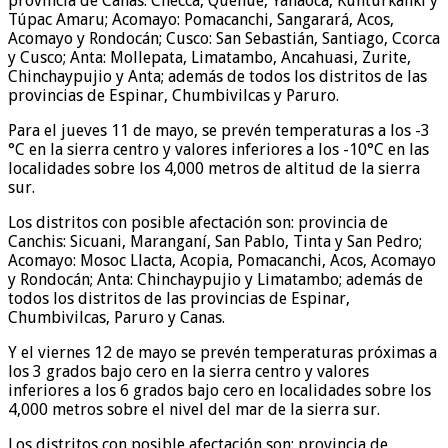
provincia de Canas: Checca, Quehue, Yanaoca, Kunturkanki y
Túpac Amaru; Acomayo: Pomacanchi, Sangarará, Acos,
Acomayo y Rondocán; Cusco: San Sebastián, Santiago, Ccorca
y Cusco; Anta: Mollepata, Limatambo, Ancahuasi, Zurite,
Chinchaypujio y Anta; además de todos los distritos de las
provincias de Espinar, Chumbivilcas y Paruro.
Para el jueves 11 de mayo, se prevén temperaturas a los -3
°C en la sierra centro y valores inferiores a los -10°C en las
localidades sobre los 4,000 metros de altitud de la sierra
sur.
Los distritos con posible afectación son: provincia de
Canchis: Sicuani, Maranganí, San Pablo, Tinta y San Pedro;
Acomayo: Mosoc Llacta, Acopia, Pomacanchi, Acos, Acomayo
y Rondocán; Anta: Chinchaypujio y Limatambo; además de
todos los distritos de las provincias de Espinar,
Chumbivilcas, Paruro y Canas.
Y el viernes 12 de mayo se prevén temperaturas próximas a
los 3 grados bajo cero en la sierra centro y valores
inferiores a los 6 grados bajo cero en localidades sobre los
4,000 metros sobre el nivel del mar de la sierra sur.
Los distritos con posible afectación son: provincia de