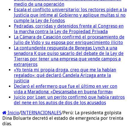
medio de una operación
Escala el conflicto universitario: los rectores piden a la
Justicia que intime al Gobierno y aplique multas si no
cumple la Ley de Fondos
Pedradas, corridas y detenidos frente al Congreso en
la marcha contra la Ley de Propiedad Privada
La Cámara de Casación confirmó el procesamiento de
Julio de Vido y su esposa por enriquecimiento ilícito
La contundente respuesta de Benegas Lynch a una
senadora K que quiso sacarlo del debate de la Ley de
Tierras por tener una empresa que vende campos a
extranjeros
«Yo tenía mi propia droga, creo que me la habían
regalado»: qué declaró Candela Arizaga ante la
justicia
Declaró el enfermero que fue el último en ver con
vida a Maradona: «Descansaba en buena forma»
Juicio por Loan: un perito confirmó que había rastros
del nene en los autos de dos de los acusados
Inicio
/
INTERNACIONALES
/
Perú: La presidenta golpista
Dina Boluarte decretó el estado de emergencia por treinta
días.