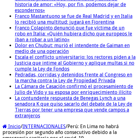
historia de amor: «Hoy, por fin, podemos dejar de
escondernos»
Franco Mastantuono se fue de Real Madrid y en Italia
lo recibió una multitud: jugará en Fiorentina
Franco Colapinto denunció que fue víctima de un
robo en Italia: «Quién hubiera dicho que europeos le
iban a robar a un latino»
Dolor en Chubut: murió el intendente de Gaiman en
medio de una operación
Escala el conflicto universitario: los rectores piden a la
Justicia que intime al Gobierno y aplique multas si no
cumple la Ley de Fondos
Pedradas, corridas y detenidos frente al Congreso en
la marcha contra la Ley de Propiedad Privada
La Cámara de Casación confirmó el procesamiento de
Julio de Vido y su esposa por enriquecimiento ilícito
La contundente respuesta de Benegas Lynch a una
senadora K que quiso sacarlo del debate de la Ley de
Tierras por tener una empresa que vende campos a
extranjeros
Inicio
/
INTERNACIONALES
/
Perú: En Lima no habrá
procesión por segundo año consecutivo debido a la