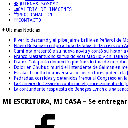
QUIENES SOMOS?
GALERÍA DE IMÁGENES
PROGRAMACIÓN
CONTACTO
Ultimas Noticias
River lo descartó y el pibe Jaime brilla en Peñarol de 
Flávio Bolsonaro culpó a Lula da Silva de la crisis con 
Camilota presentó a su nueva novia y contó su historia
Franco Mastantuono se fue de Real Madrid y en Italia lo
Franco Colapinto denunció que fue víctima de un robo e
Dolor en Chubut: murió el intendente de Gaiman en me
Escala el conflicto universitario: los rectores piden a 
Pedradas, corridas y detenidos frente al Congreso en l
La Cámara de Casación confirmó el procesamiento de Jul
La contundente respuesta de Benegas Lynch a una senad
MI ESCRITURA, MI CASA – Se entregaro