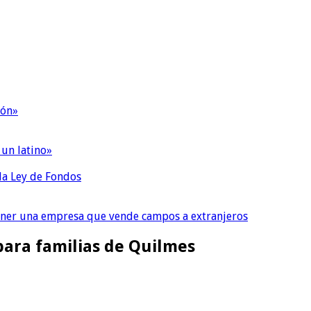
ión»
 un latino»
 la Ley de Fondos
tener una empresa que vende campos a extranjeros
para familias de Quilmes