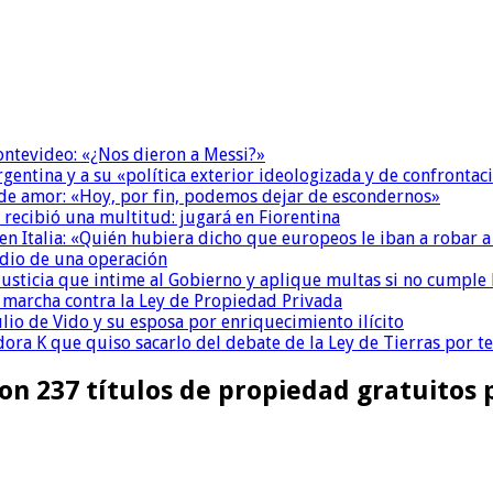
Montevideo: «¿Nos dieron a Messi?»
Argentina y a su «política exterior ideologizada y de confrontac
 de amor: «Hoy, por fin, podemos dejar de escondernos»
 recibió una multitud: jugará en Fiorentina
n Italia: «Quién hubiera dicho que europeos le iban a robar a
dio de una operación
la Justicia que intime al Gobierno y aplique multas si no cumple
a marcha contra la Ley de Propiedad Privada
io de Vido y su esposa por enriquecimiento ilícito
ora K que quiso sacarlo del debate de la Ley de Tierras por 
n 237 títulos de propiedad gratuitos 