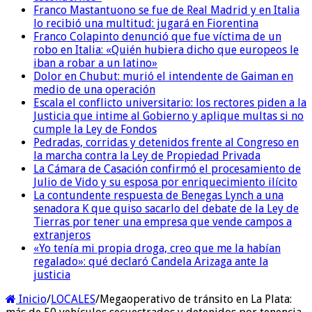
Franco Mastantuono se fue de Real Madrid y en Italia
lo recibió una multitud: jugará en Fiorentina
Franco Colapinto denunció que fue víctima de un
robo en Italia: «Quién hubiera dicho que europeos le
iban a robar a un latino»
Dolor en Chubut: murió el intendente de Gaiman en
medio de una operación
Escala el conflicto universitario: los rectores piden a la
Justicia que intime al Gobierno y aplique multas si no
cumple la Ley de Fondos
Pedradas, corridas y detenidos frente al Congreso en
la marcha contra la Ley de Propiedad Privada
La Cámara de Casación confirmó el procesamiento de
Julio de Vido y su esposa por enriquecimiento ilícito
La contundente respuesta de Benegas Lynch a una
senadora K que quiso sacarlo del debate de la Ley de
Tierras por tener una empresa que vende campos a
extranjeros
«Yo tenía mi propia droga, creo que me la habían
regalado»: qué declaró Candela Arizaga ante la
justicia
Inicio
/
LOCALES
/
Megaoperativo de tránsito en La Plata: